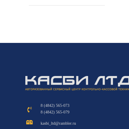
8 (4842) 565-073
8 (4842) 565-079
kasbi_ltd@rambler.ru