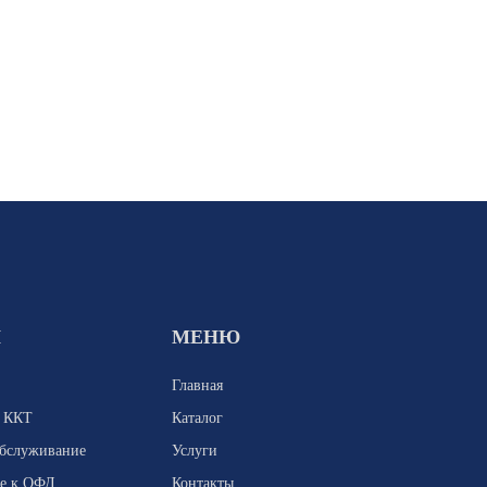
И
МЕНЮ
Главная
я ККТ
Каталог
обслуживание
Услуги
е к ОФД
Контакты