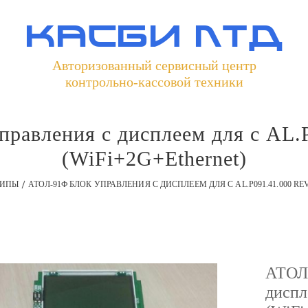
касби лтд
Авторизованный сервисный центр
контрольно-кассовой техники
равления с дисплеем для с AL.P0
(WiFi+2G+Ethernet)
ЗИПЫ
АТОЛ-91Ф БЛОК УПРАВЛЕНИЯ С ДИСПЛЕЕМ ДЛЯ С AL.P091.41.000 REV
АТОЛ-
диспл