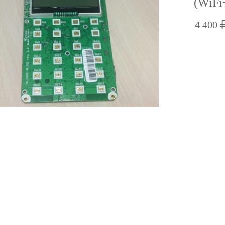
(WiFi
4 400