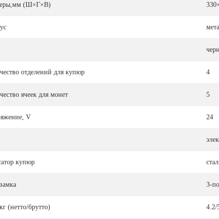
еры,мм (Ш×Г×В)
330
ус
мет
чер
чество отделений для купюр
4
чество ячеек для монет
5
яжение, V
24
эле
атор купюр
стал
замка
3-п
кг (нетто/брутто)
4.2/