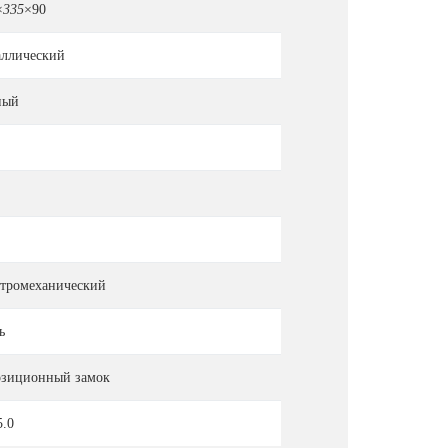
×
335
×90
аллический
ный
ктромеханический
ь
озиционный замок
5.0