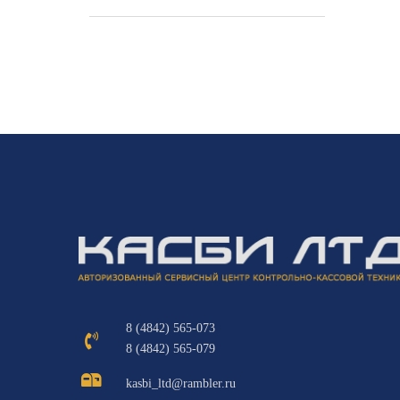
8 (4842) 565-073
8 (4842) 565-079
kasbi_ltd@rambler.ru