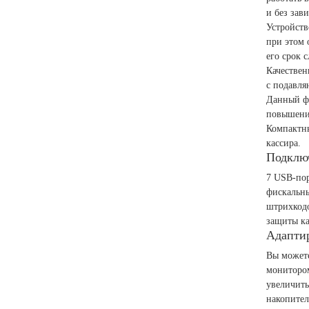
и без зав
Устройств
при этом 
его срок 
Качествен
с подавл
Данный фо
повышени
Компактн
кассира.
Подклю
7 USB-пор
фискальны
штрихкодо
защиты ка
Адаптир
Вы может
монитором
увеличить
накопител