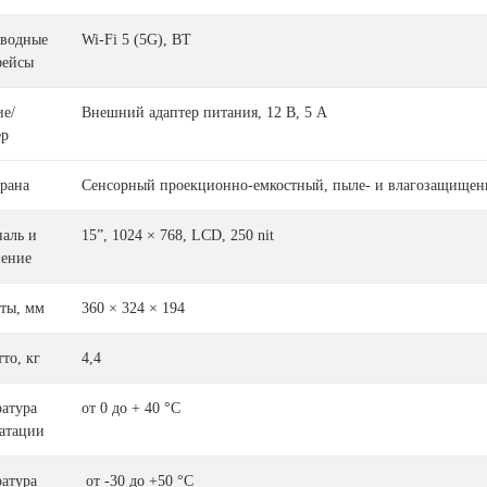
оводные
Wi-Fi 5 (5G), BT
фейсы
е/
Внешний адаптер питания, 12 В, 5 А
ер
рана
Сенсорный проекционно-емкостный, пыле- и влагозащищенн
аль и
15”, 1024 × 768, LCD, 250 nit
шение
ты, мм
360 × 324 × 194
тто, кг
4,4
атура
от 0 до + 40 °C
атации
атура
от -30 до +50 °C