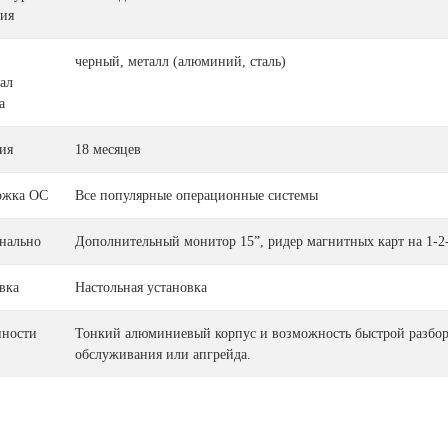
ия
черный, металл (алюминий, сталь)
ал
а
ия
18 месяцев
ржка ОС
Все популярные операционные системы
нально
Дополнительный монитор 15”, ридер магнитных карт на 1-2
вка
Настольная установка
нности
Тонкий алюминиевый корпус и возможность быстрой разборк
обслуживания или апгрейда.