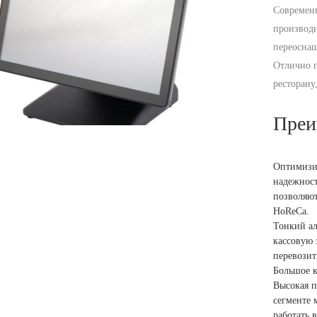
Современ
производи
переоснащ
Отлично п
ресторану
Преи
Оптимизир
надежност
позволяют
HoReCa.
Тонкий а
кассовую 
перевозит
Большое к
Высокая п
сегменте 
работать 