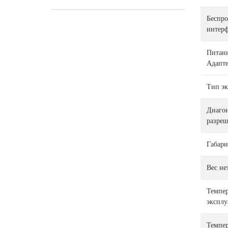
Беспр
интер
Питани
Адапт
Тип эк
Диагон
разре
Габари
Вес не
Темпер
эксплу
Темпер