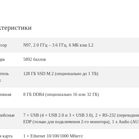
ктеристики
ссор
N97, 2.0 ГГц – 3.6 ГГц, 6 МБ кэш L2
арк
5892 баллов
тель
128 ГБ SSD М.2 (опционально до 1 ТБ)
х
тивная
8 ГБ DDR4 (опционально 16 или 32 ГБ)
фейсные
7 × USB (4 × USB 2.0 и 3 × USB 3.0), 2 × RS-232 (переходник
EDP (только для подключения 2-го монитора), 1 x Audio (AU
я карта
1 × Ethernet 10/100/1000 Мбит/с