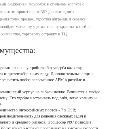
ный бюджетный моноблок в стильном корпусе с
тельным процессором N97 для выгодного
ения точек продаж, удобства апгрейда и сервиса.
одойдет магазину у дома, салону красоты, кофейне,
, химчистке, торговому островку в ТЦ.
мущества:
ованная цена устройства без ущерба качеству,
и и презентабельному виду. Дополнительные опции
 оснастить любое современное АРМ в ритейле и
люминиевый корпус на гибкой ножке. Впишется в любую
зону. Его удобно настраивать под себя, легко хранить и
ь.
оличество интерфейсных портов - 7 x USB;
роизводительность для решения сложных задач в
малого и среднего бизнеса. Процессор N97 позволит
в популярных кассовых программах на высокой скорости