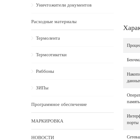
Уничтожители документов
Расходные материалы
Хара
Термолента
Проце
Термоэтикетки
Бенчм
Риббоны
Накопи
данны
ЗИПы
Опера
память
Программное обеспечение
Интер
МАРКИРОВКА
порты
Сетева
НОВОСТИ