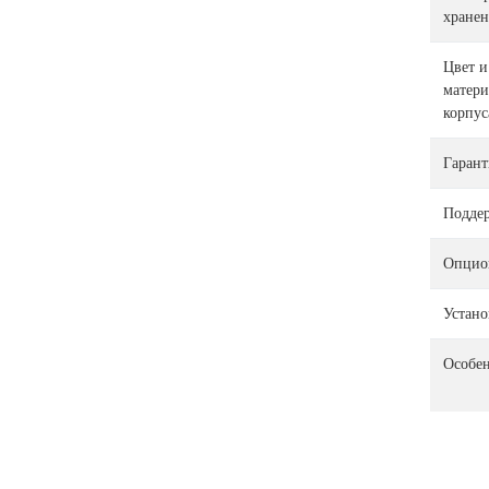
хранен
Цвет и
матери
корпус
Гарант
Подде
Опцио
Устано
Особе