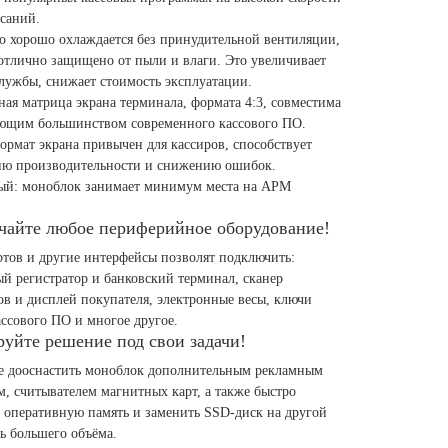
исаний.
о хорошо охлаждается без принудительной вентиляции,
отлично защищено от пыли и влаги. Это увеличивает
службы, снижает стоимость эксплуатации.
ная матрица экрана терминала, формата 4:3, совместима
яющим большинством современного кассового ПО.
рмат экрана привычен для кассиров, способствует
ю производительности и снижению ошибок.
ый: моноблок занимает минимум места на АРМ
чайте любое периферийное оборудование!
тов и другие интерфейсы позволят подключить:
й регистратор и банковский терминал, сканер
в и дисплей покупателя, электронные весы, ключи
ссового ПО и многое другое.
уйте решение под свои задачи!
е дооснастить моноблок дополнительным рекламным
, считывателем магнитных карт, а также быстро
 оперативную память и заменить SSD-диск на другой
ь большего объёма.