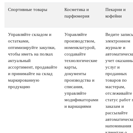
Спортивные товары
Косметика и
Пекарни и
парфюмерия
кофейни
Управляйте складом и
Управляйте
Ведите запись
остатками,
производством,
электронном
оптимизируйте закупки,
номенклатурой,
журнале и
чтобы иметь на полках
создавайте
автоматическ
актуальный
технологические
учет оказанн
ассортимент, продавайте
карты,
услуг и
и принимайте на склад
документы
проданных
маркированную
производства и
товаров по
продукцию
списания,
мастерам,
управляйте
отслеживайте
модификаторами
статус работ 
и вариациями
заказам и
рассылайте
автоматическ
напоминания
клиентам о